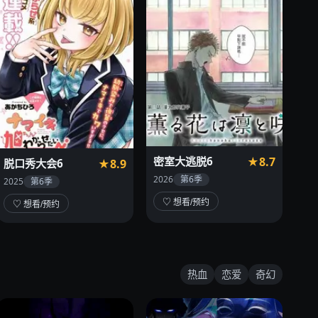
密室大逃脱6
★8.7
脱口秀大会6
★8.9
2026
第6季
2025
第6季
♡ 想看/预约
♡ 想看/预约
热血
恋爱
奇幻