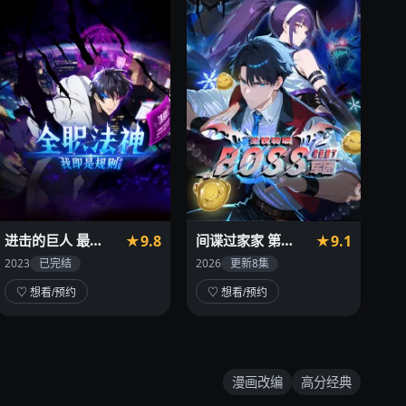
进击的巨人 最终季
★9.8
间谍过家家 第三季
★9.1
2023
已完结
2026
更新8集
♡ 想看/预约
♡ 想看/预约
漫画改编
高分经典