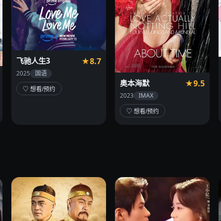
飞驰人生3
★8.7
2025
国语
奥本海默
★9.5
♡ 想看/预约
2023
IMAX
♡ 想看/预约