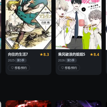
向往的生活7
★8.3
乘风破浪的姐姐5
★8.4
2025
第5季
2026
第5季
♡ 想看/预约
♡ 想看/预约