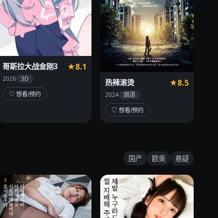
哥斯拉大战金刚3
★8.1
2026
3D
热辣滚烫
★8.5
2024
国语
♡ 想看/预约
♡ 想看/预约
国产
欧美
悬疑