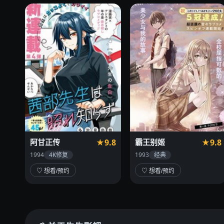
阿甘正传
★9.8
霸王别姬
★9.8
1994
4K修复
1993
经典
♡ 想看/预约
♡ 想看/预约