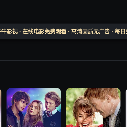
牛牛影视 · 在线电影免费观看 · 高清画质无广告 · 每