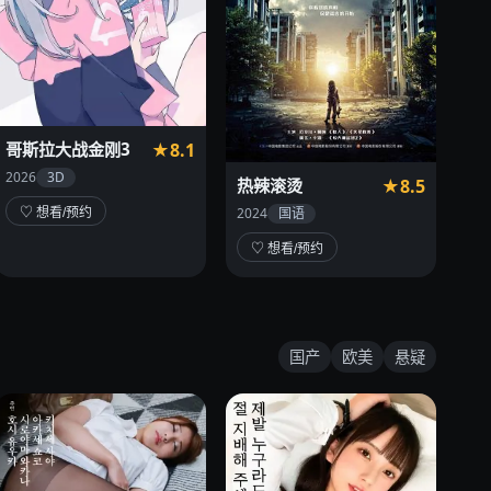
哥斯拉大战金刚3
★8.1
2026
3D
热辣滚烫
★8.5
2024
国语
♡ 想看/预约
♡ 想看/预约
国产
欧美
悬疑