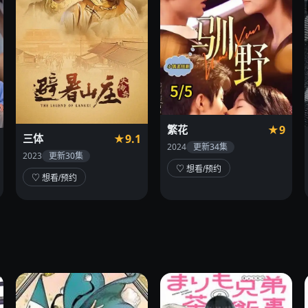
繁花
★9
三体
★9.1
2024
更新34集
2023
更新30集
♡ 想看/预约
♡ 想看/预约