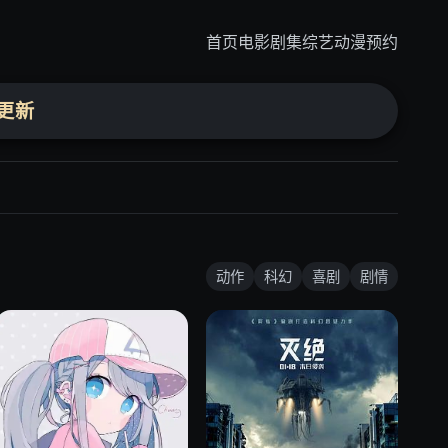
首页
电影
剧集
综艺
动漫
预约
日更新
动作
科幻
喜剧
剧情