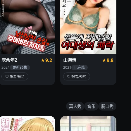
庆余年2
★9.2
山海情
★9.8
2024
更新36集
2021
已完结
♡ 想看/预约
♡ 想看/预约
真人秀
音乐
脱口秀