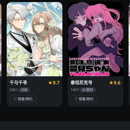
千与千寻
★9.7
泰坦尼克号
★9.6
2001
动画
1997
3D重制
♡ 想看/预约
♡ 想看/预约