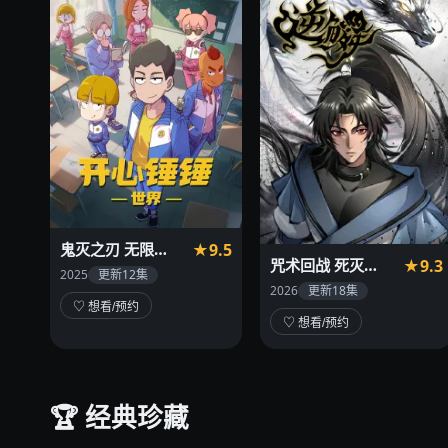
鬼灭之刃 无限城篇
★9.5
咒术回战 死灭回游
★9.3
2025
更新12集
2026
更新18集
♡ 想看/预约
♡ 想看/预约
🏆 经典珍藏