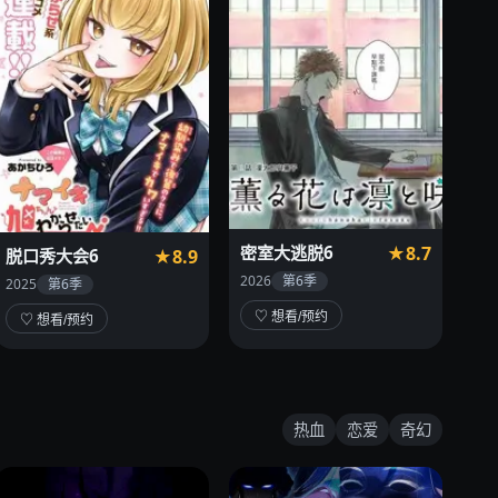
密室大逃脱6
★8.7
脱口秀大会6
★8.9
2026
第6季
2025
第6季
♡ 想看/预约
♡ 想看/预约
热血
恋爱
奇幻