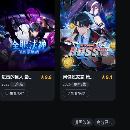
进击的巨人 最终季
★9.8
间谍过家家 第三季
★9.1
2023
已完结
2026
更新8集
♡ 想看/预约
♡ 想看/预约
漫画改编
高分经典