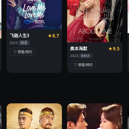
飞驰人生3
★8.7
2025
国语
奥本海默
★9.5
♡ 想看/预约
2023
IMAX
♡ 想看/预约