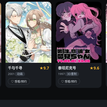
千与千寻
★9.7
泰坦尼克号
★9.6
2001
动画
1997
3D重制
♡ 想看/预约
♡ 想看/预约