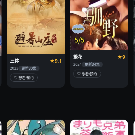
繁花
★9
三体
★9.1
2024
更新34集
2023
更新30集
♡ 想看/预约
♡ 想看/预约