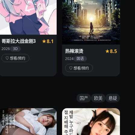
哥斯拉大战金刚3
★8.1
2026
3D
热辣滚烫
★8.5
2024
国语
♡ 想看/预约
♡ 想看/预约
国产
欧美
悬疑