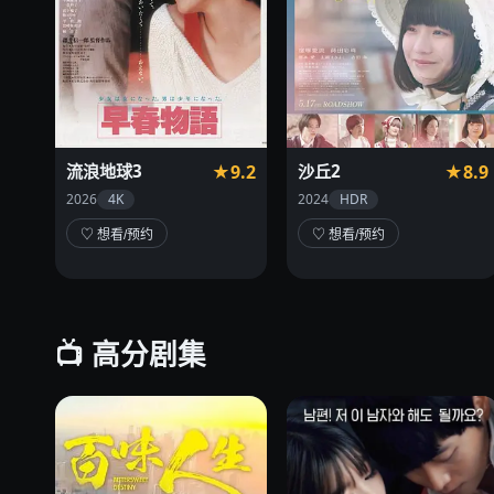
流浪地球3
★9.2
沙丘2
★8.9
2026
4K
2024
HDR
♡ 想看/预约
♡ 想看/预约
📺 高分剧集