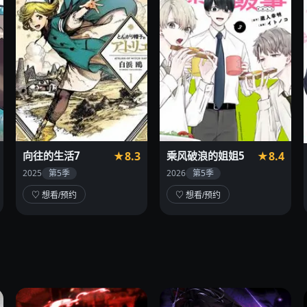
向往的生活7
★8.3
乘风破浪的姐姐5
★8.4
2025
第5季
2026
第5季
♡ 想看/预约
♡ 想看/预约